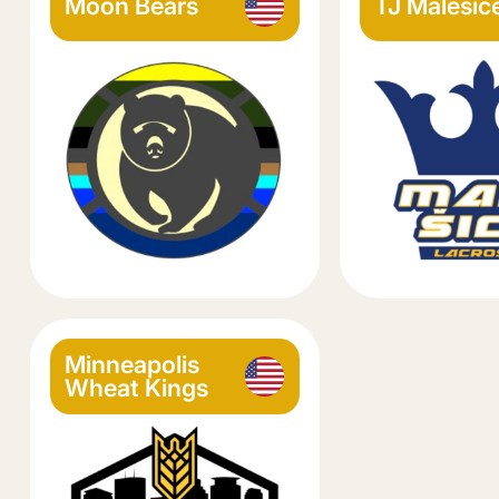
Moon Bears
TJ Malešic
Minneapolis
Wheat Kings