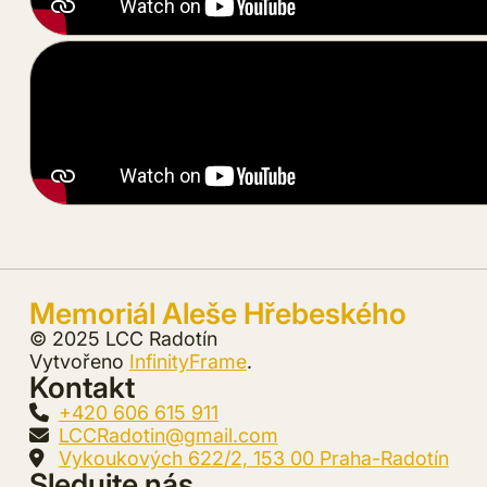
Memoriál Aleše Hřebeského
© 2025 LCC Radotín
Vytvořeno
InfinityFrame
.
Kontakt
+420 606 615 911
LCCRadotin@gmail.com
Vykoukových 622/2, 153 00 Praha-Radotín
Sledujte nás