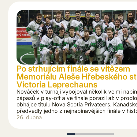
Po strhujícím finále se vítězem
Memoriálu Aleše Hřebeského st
Victoria Leprechauns
Nováček v turnaji vybojoval několik velmi napí
zápasů v play-off a ve finále porazil až v prodl
obhájce titulu Nova Scotia Privateers. Kanadsk
předvedly jedno z nejnapínavějších finále v histo
26. dubna