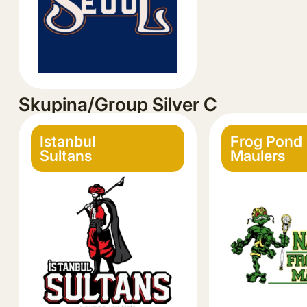
Skupina/Group Silver C
Istanbul
Frog Pond
Sultans
Maulers